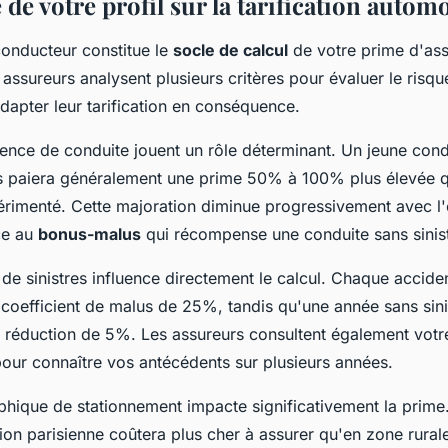
 de votre profil sur la tarification autom
conducteur constitue le
socle de calcul
de votre prime d'as
assureurs analysent plusieurs critères pour évaluer le risq
dapter leur tarification en conséquence.
rience de conduite jouent un rôle déterminant. Un jeune con
s paiera généralement une prime 50% à 100% plus élevée 
rimenté. Cette majoration diminue progressivement avec l'
ce au
bonus-malus
qui récompense une conduite sans sinist
 de sinistres influence directement le calcul. Chaque accid
coefficient de malus de 25%, tandis qu'une année sans sinis
e réduction de 5%. Les assureurs consultent également votr
pour connaître vos antécédents sur plusieurs années.
hique de stationnement impacte significativement la prime
ion parisienne coûtera plus cher à assurer qu'en zone rural