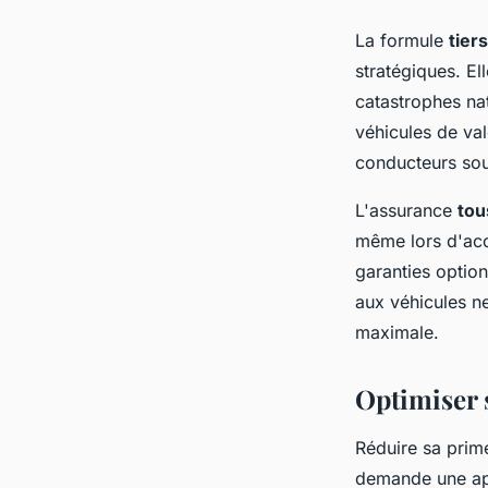
La formule
tier
stratégiques. Ell
catastrophes nat
véhicules de val
conducteurs souh
L'assurance
tou
même lors d'acc
garanties optio
aux véhicules ne
maximale.
Optimiser 
Réduire sa prim
demande une app