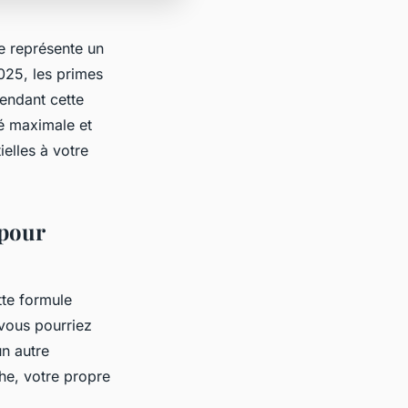
le représente un
2025, les primes
endant cette
té maximale et
ielles à votre
 pour
tte formule
 vous pourriez
n autre
che, votre propre