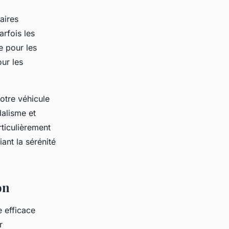
aires
arfois les
e pour les
ur les
votre véhicule
alisme et
ticulièrement
ant la sérénité
on
 efficace
r