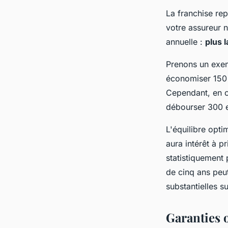
La franchise rep
votre assureur 
annuelle :
plus 
Prenons un exem
économiser 150 
Cependant, en c
débourser 300 e
L'équilibre opti
aura intérêt à p
statistiquement 
de cinq ans peu
substantielles su
Garanties o