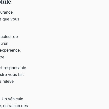
obile
surance
ue que vous
ducteur de
qu'un
expérience,
re.
ent responsable
tre vous fait
e relevé
. Un véhicule
e, en raison des