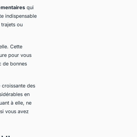
émentaires
qui
te indispensable
trajets ou
lle. Cette
ture pour vous
ec de bonnes
é croissante des
nsidérables en
uant à elle, ne
 si vous avez