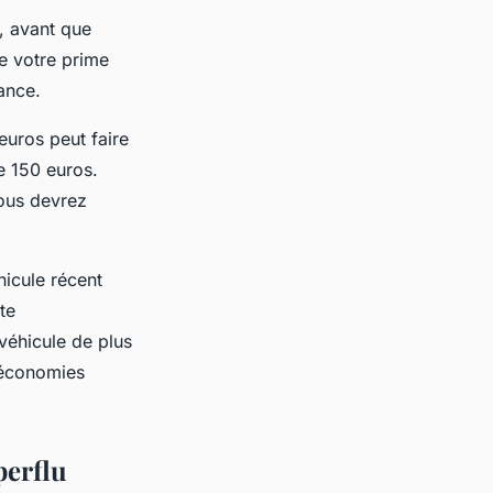
e, avant que
e votre prime
ance.
uros peut faire
e 150 euros.
ous devrez
hicule récent
te
véhicule de plus
 économies
perflu