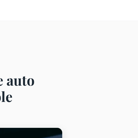
e auto
le