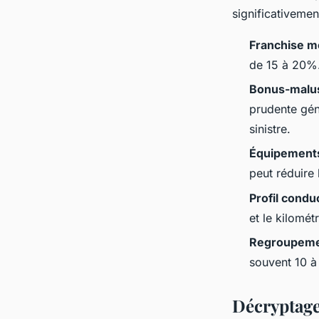
significativemen
Franchise m
de 15 à 20%
Bonus-malus
prudente gén
sinistre.
Équipements
peut réduire
Profil condu
et le kilomét
Regroupemen
souvent 10 à
Décryptage