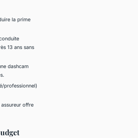
uire la prime
 conduite
ès 13 ans sans
 une dashcam
s.
é/professionnel)
 assureur offre
budget