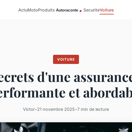
Actu
Moto
Produits
Securite
Voiture
VOITURE
ecrets d'une assuranc
erformante et abordab
Victor
•
21 novembre 2025
•
7 min de lecture