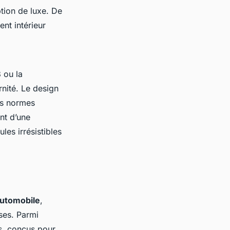
tion de luxe. De
ent intérieur
 ou la
nité. Le design
es normes
nt d’une
les irrésistibles
automobile
,
ses. Parmi
s, conçus pour