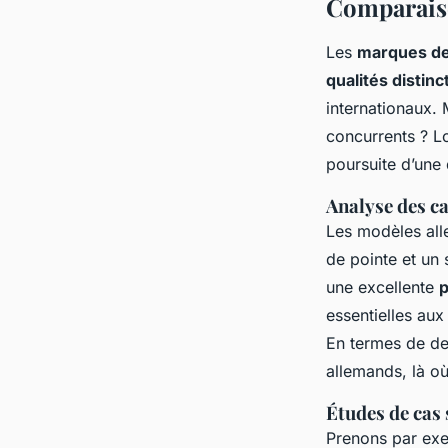
Comparaiso
Les
marques de
qualités distinc
internationaux. 
concurrents ? L
poursuite d’une 
Analyse des c
Les modèles all
de pointe et un 
une excellente
essentielles au
En termes de des
allemands, là où
Études de cas 
Prenons par exe