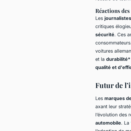
Réactions des 
Les
journaliste
critiques élogie
sécurité
. Ces a
consommateurs. L
voitures allema
et la
durabilité
qualité et d’
effi
Futur de l
Les
marques de
axant leur strat
l’évolution des 
automobile
. La
l’adoption de mo