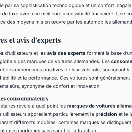
le par sa sophistication technologique et un confort inégala
 de luxe avec une meilleure accessibilité financière. Une 
llence des moyens mis en œuvre par les automobiles allemand
s et avis d’experts
es
d’utilisateurs et les
avis des experts
forment la base d’u
globale des marques de voitures allemandes. Les
consomm
t des expériences positives de leur véhicule, soulignant la 
a fiabilité et la performance. Ces voitures sont généraleme
ents sûrs, synonyme de confort et innovation.
 des consommateurs
iétaires révèle à quel point les
marques de voitures allem
s utilisateurs apprécient particulièrement la
précision
et le
l
arant différents modèles, certaines marques se distinguent p
ologies modernes sans sacrifier la tradition.