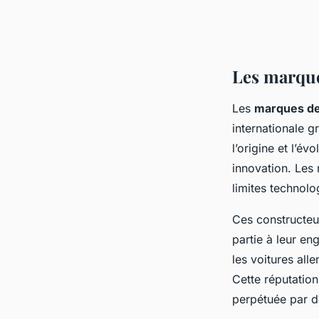
Les marque
Les
marques de
internationale g
l’origine et l’év
innovation. Le
limites technolo
Ces constructeu
partie à leur en
les voitures all
Cette réputation 
perpétuée par d