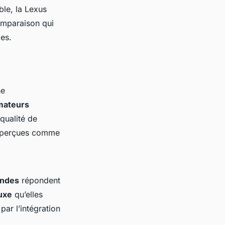
ble, la Lexus
comparaison qui
es.
ne
ateurs
qualité de
nt perçues comme
andes
répondent
uxe
qu’elles
ar l’intégration