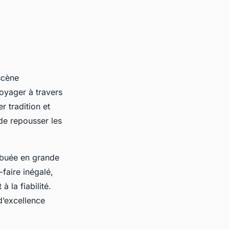
scène
oyager à travers
er tradition et
e repousser les
ibuée en grande
-faire inégalé,
 la fiabilité.
 d’excellence