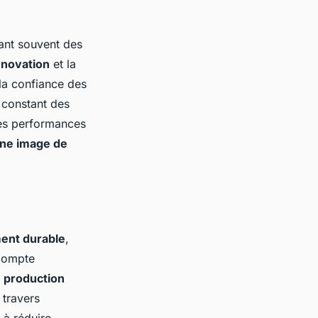
ant souvent des
nnovation
et la
 la confiance des
 constant des
les performances
une image de
ent durable
,
compte
a
production
 travers
 à réduire