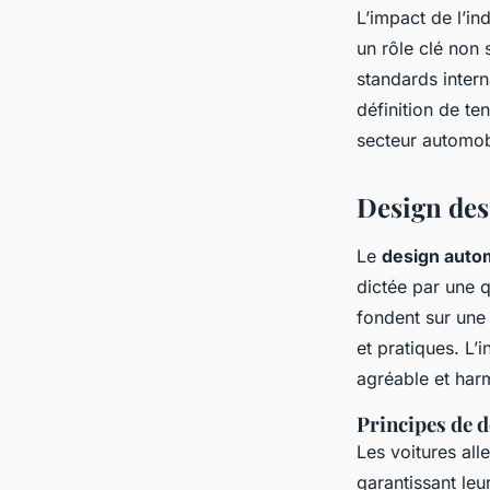
L’impact de l’in
un rôle clé non 
standards intern
définition de te
secteur automob
Design des
Le
design auto
dictée par une 
fondent sur une 
et pratiques. L’
agréable et har
Principes de 
Les voitures all
garantissant leu