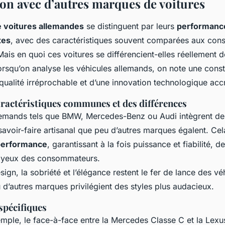
n avec d’autres marques de voitures
 voitures allemandes
se distinguent par leurs
performanc
tes
, avec des caractéristiques souvent comparées aux cons
Mais en quoi ces voitures se différencient-elles réellement d
orsqu’on analyse les véhicules allemands, on note une cons
qualité irréprochable et d’une innovation technologique acc
aractéristiques communes et des différences
emands tels que BMW, Mercedes-Benz ou Audi intègrent de
savoir-faire artisanal que peu d’autres marques égalent. Cela
performance
, garantissant à la fois puissance et fiabilité, d
x yeux des consommateurs.
ign, la sobriété et l’élégance restent le fer de lance des vé
 d’autres marques privilégient des styles plus audacieux.
spécifiques
mple, le face-à-face entre la Mercedes Classe C et la Lexu