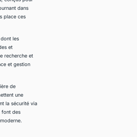
tournant dans
es place ces
dont les
des et
de recherche et
ce et gestion
ière de
mettent une
t la sécurité via
 font des
e moderne.