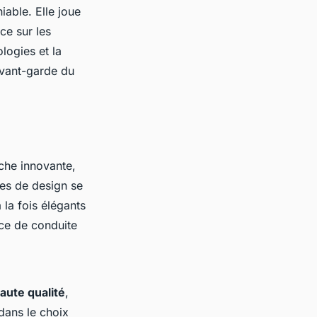
iable. Elle joue
ce sur les
logies et la
’avant-garde du
che innovante,
pes de design se
 la fois élégants
nce de conduite
aute qualité
,
 dans le choix