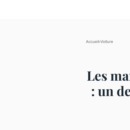
Accueil
›
Voiture
Les ma
: un d