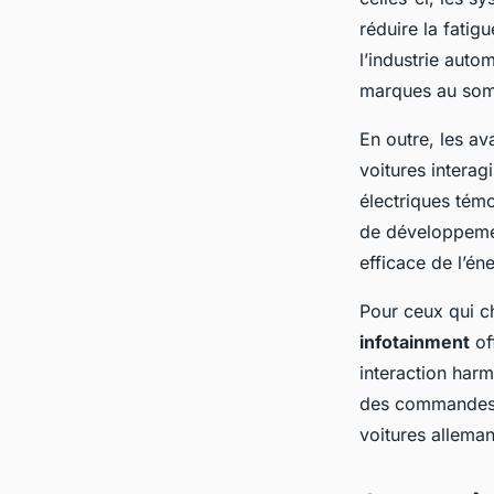
réduire la fatig
l’industrie auto
marques au som
En outre, les a
voitures intera
électriques témo
de développemen
efficace de l’éne
Pour ceux qui ch
infotainment
of
interaction harm
des commandes v
voitures allema