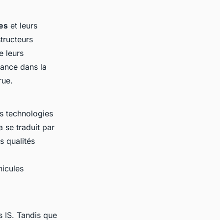
es
et leurs
tructeurs
e leurs
tance dans la
rue.
s technologies
 se traduit par
es qualités
hicules
s IS. Tandis que