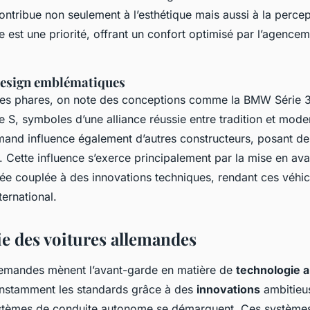
ntribue non seulement à l’esthétique mais aussi à la percep
e est une priorité, offrant un confort optimisé par l’agencem
design emblématiques
es phares, on note des conceptions comme la BMW Série 3
S, symboles d’une alliance réussie entre tradition et moder
mand influence également d’autres constructeurs, posant d
. Cette influence s’exerce principalement par la mise en ava
née couplée à des innovations techniques, rendant ces véhicu
ternational.
e des voitures allemandes
emandes mènent l’avant-garde en matière de
technologie 
onstamment les standards grâce à des
innovations
ambitieu
systèmes de conduite autonome se démarquent. Ces système