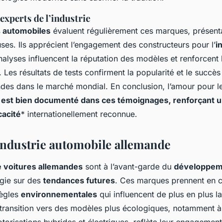
experts de l’industrie
s automobiles
évaluent régulièrement ces marques, présent
uses. Ils apprécient l’engagement des constructeurs pour l’
i
nalyses influencent la réputation des modèles et renforcent
es résultats de tests confirment la popularité et le succès
ndes dans le marché mondial. En conclusion, l’amour pour 
* est bien documenté dans ces témoignages, renforçant 
cacité
* internationellement reconnue.
’industrie automobile allemande
 voitures allemandes
sont à l’avant-garde du
développem
égie sur des
tendances futures
. Ces marques prennent en 
règles
environnementales
qui influencent de plus en plus l
 transition vers des modèles plus écologiques, notamment à
torisations hybrides et électriques, reflète leur engagement