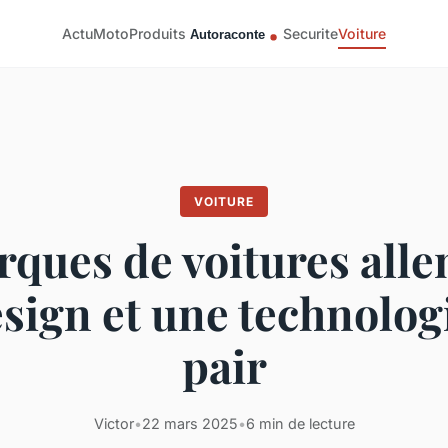
Actu
Moto
Produits
Securite
Voiture
VOITURE
rques de voitures all
esign et une technolog
pair
Victor
•
22 mars 2025
•
6 min de lecture